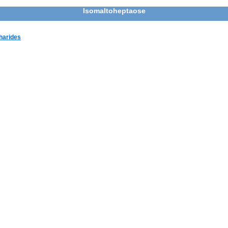
Isomaltoheptaose
harides